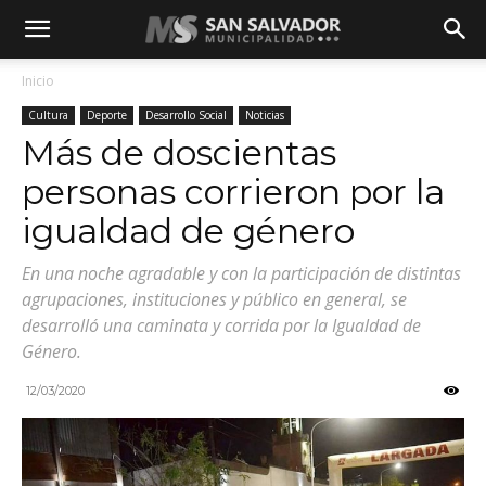
Inicio
Cultura
Deporte
Desarrollo Social
Noticias
Más de doscientas
personas corrieron por la
igualdad de género
En una noche agradable y con la participación de distintas
agrupaciones, instituciones y público en general, se
desarrolló una caminata y corrida por la Igualdad de
Género.
12/03/2020