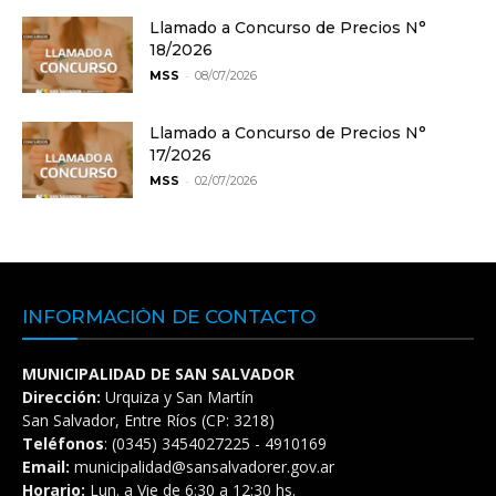
Llamado a Concurso de Precios N°
18/2026
-
MSS
08/07/2026
Llamado a Concurso de Precios N°
17/2026
-
MSS
02/07/2026
INFORMACIÓN DE CONTACTO
MUNICIPALIDAD DE SAN SALVADOR
Dirección:
Urquiza y San Martín
San Salvador, Entre Ríos (CP: 3218)
Teléfonos
: (0345) 3454027225 - 4910169
Email:
municipalidad@sansalvadorer.gov.ar
Horario:
Lun. a Vie de 6:30 a 12:30 hs.