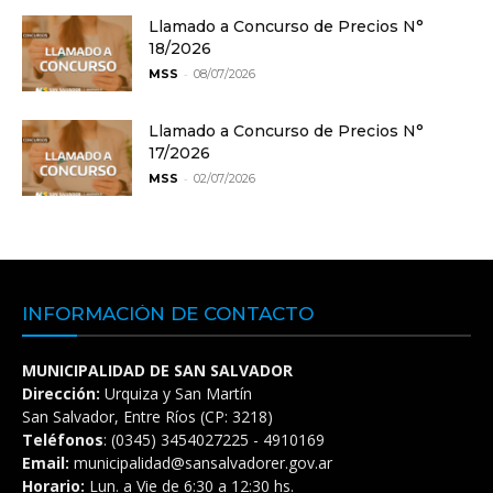
Llamado a Concurso de Precios N°
18/2026
-
MSS
08/07/2026
Llamado a Concurso de Precios N°
17/2026
-
MSS
02/07/2026
INFORMACIÓN DE CONTACTO
MUNICIPALIDAD DE SAN SALVADOR
Dirección:
Urquiza y San Martín
San Salvador, Entre Ríos (CP: 3218)
Teléfonos
: (0345) 3454027225 - 4910169
Email:
municipalidad@sansalvadorer.gov.ar
Horario:
Lun. a Vie de 6:30 a 12:30 hs.