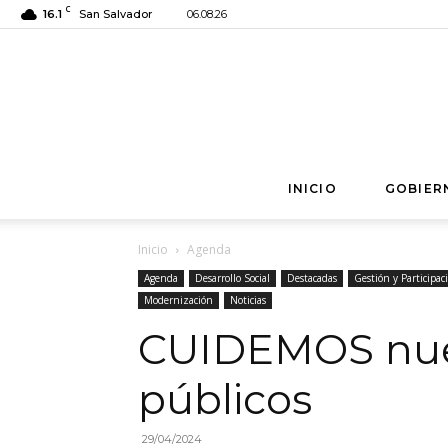
C
16.1
San Salvador
06.08.26
INICIO
GOBIER
Inicio
Agenda
Agenda
Desarrollo Social
Destacadas
Gestión y Participa
Modernización
Noticias
CUIDEMOS nues
públicos
29/04/2024