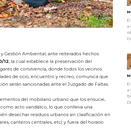
M
El
a 
ob
ndly
De
y Gestión Ambiental, ante reiterados hechos
0/12
, la cual establece la preservación del
gares de convivencia, donde todos los vecinos
idades de ocio, encuentro y recreo, comunica que
M
ición serán sancionadas ante el Juzgado de Faltas.
El
a 
1
lementos del mobiliario urbano que los ensucie,
D
 como acto vandálico, lo que conlleva una
én desechar residuos urbanos sin clasificación en
es, canteros centrales, etc) y fuera del horario