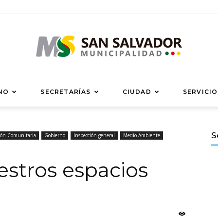
Municipalidad
NO
SECRETARÍAS
CIUDAD
SERVICIO
S
ción Comunitaria
Gobierno
Inspección general
Medio Ambiente
de
tros espacios
San