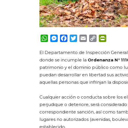
WhatsApp
Messenger
Facebook
Twitter
Email
Copy
PrintFrie
Link
El Departamento de Inspección General 
donde se incumple la
Ordenanza N° 111
patrimonio y el dominio público como lu
puedan desarrollar en libertad sus activ
aquellas personas que infrinjan la dispos
Cualquier acción o conducta sobre los e
perjudique o deteriore, será considerado
correspondiente sanción, así como tambi
lugares no autorizados (avenidas, boulevar
establecido.