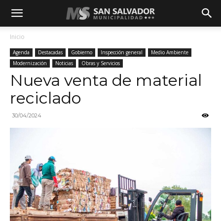
Inicio
Agenda
Destacadas
Gobierno
Inspección general
Medio Ambiente
Modernización
Noticias
Obras y Servicios
Nueva venta de material
reciclado
30/04/2024