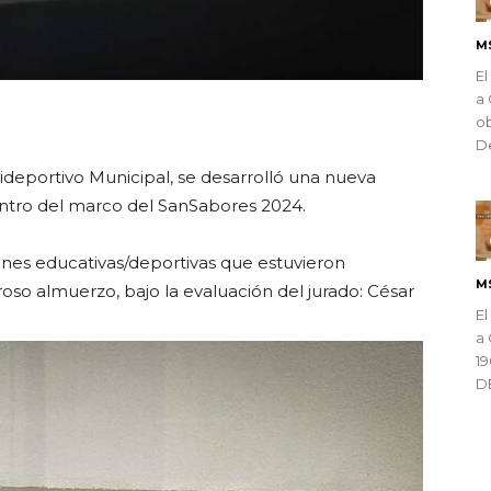
M
El
a 
ndly
ob
De
ideportivo Municipal, se desarrolló una nueva
dentro del marco del SanSabores 2024.
iones educativas/deportivas que estuvieron
M
oso almuerzo, bajo la evaluación del jurado: César
El
a 
1
D