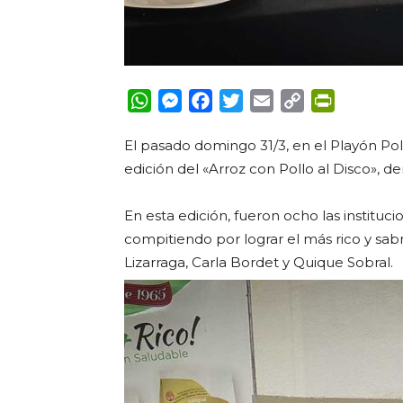
WhatsApp
Messenger
Facebook
Twitter
Email
Copy
PrintFrie
Link
El pasado domingo 31/3, en el Playón Pol
edición del «Arroz con Pollo al Disco», 
En esta edición, fueron ocho las instituc
compitiendo por lograr el más rico y sabr
Lizarraga, Carla Bordet y Quique Sobral.