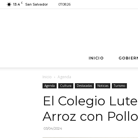
C
13.4
San Salvador
07.08.26
INICIO
GOBIER
Inicio
Agenda
Agenda
Cultura
Destacadas
Noticias
Turismo
El Colegio Lut
Arroz con Pollo
03/04/2024