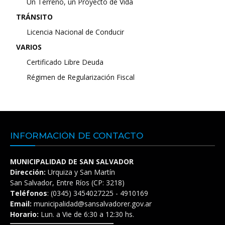
Un Terreno, un Proyecto de Vida
TRÁNSITO
Licencia Nacional de Conducir
VARIOS
Certificado Libre Deuda
Régimen de Regularización Fiscal
INFORMACIÓN DE CONTACTO
MUNICIPALIDAD DE SAN SALVADOR
Dirección:
Urquiza y San Martín
San Salvador, Entre Ríos (CP: 3218)
Teléfonos
: (0345) 3454027225 - 4910169
Email:
municipalidad@sansalvadorer.gov.ar
Horario:
Lun. a Vie de 6:30 a 12:30 hs.